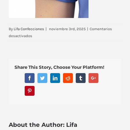
By
Lifa Confecciones
|
noviembre 3rd, 2025
|
Comentarios
en
desactivados
caracteristicas-
adicionales-
2-
lp-
Share This Story, Choose Your Platform!
1
Facebook
Twitter
Linkedin
Reddit
Tumblr
Google+
Pinterest
About the Author:
Lifa