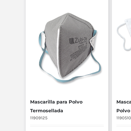
Mascarilla para Polvo
Masca
Termosellada
Polvo
11909125
1190510