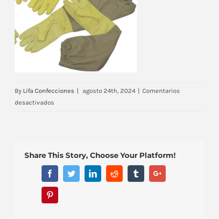
By
Lifa Confecciones
|
agosto 24th, 2024
|
Comentarios
en
desactivados
mangas-
para-
apicultura-
03
Share This Story, Choose Your Platform!
Facebook
Twitter
Linkedin
Reddit
Tumblr
Google+
Pinterest