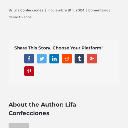
By
Lifa Confecciones
|
noviembre 8th, 2024
|
Comentarios
en
desactivados
material-
22
Share This Story, Choose Your Platform!
Facebook
Twitter
Linkedin
Reddit
Tumblr
Google+
Pinterest
About the Author:
Lifa
Confecciones