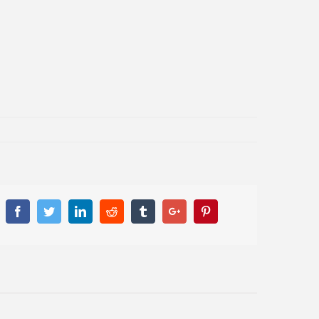
Facebook
Twitter
Linkedin
Reddit
Tumblr
Google+
Pinterest