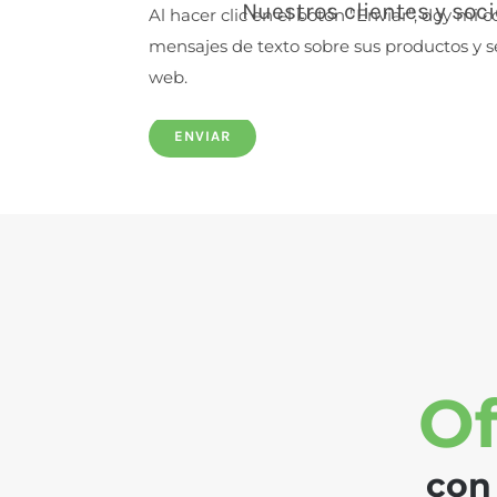
Nuestros clientes y soc
Al hacer clic en el botón "Enviar", doy m
mensajes de texto sobre sus productos y se
web.
Of
con 