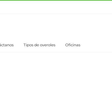
áctanos
Tipos de overoles
Oficinas