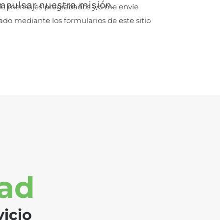
impulsar nuestra misión.
nvíe mensajes pregrabados y/o me envíe
ado mediante los formularios de este sitio
dad
vicio