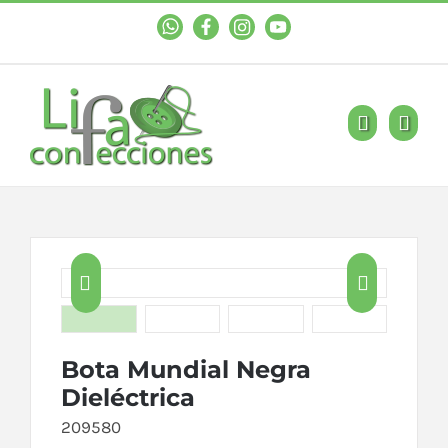
WhastApp
Facebook
Instagram
YouTube


Bota Mundial Negra
Dieléctrica
209580