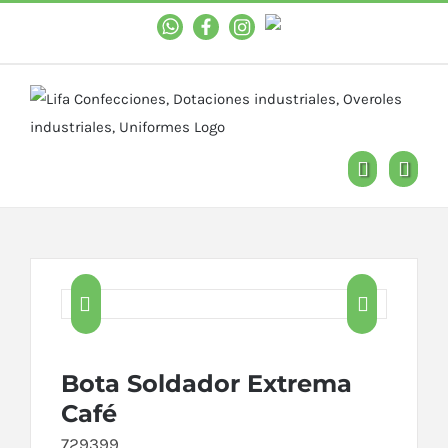
WhastApp
Facebook
Instagram
YouTube


Bota Soldador Extrema
Café
729399