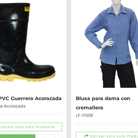
PVC Guerrera Acorazada
Blusa para dama con
ra-Acorazada
cremallera
LF-1150B
otizar solo este Producto
Cotizar solo este Prod