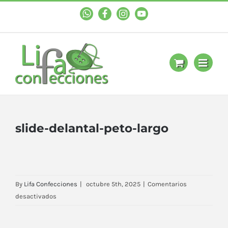
WhastApp
Facebook
Instagram
YouTube
slide-delantal-peto-largo
By
Lifa Confecciones
|
octubre 5th, 2025
|
Comentarios
en
desactivados
slide-
delantal-