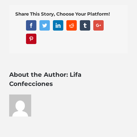
peto-
largo
Share This Story, Choose Your Platform!
Facebook
Twitter
Linkedin
Reddit
Tumblr
Google+
Pinterest
About the Author:
Lifa
Confecciones