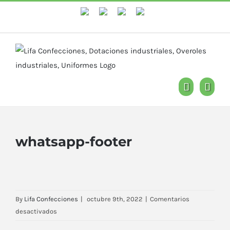
WhastApp
Facebook
Instagram
YouTube
whatsapp-footer
By
Lifa Confecciones
|
octubre 9th, 2022
|
Comentarios
en
desactivados
whatsapp-