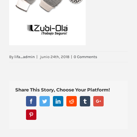
By
lifa_admin
|
junio 24th, 2018
|
0 Comments
Share This Story, Choose Your Platform!
Facebook
Twitter
Linkedin
Reddit
Tumblr
Google+
Pinterest