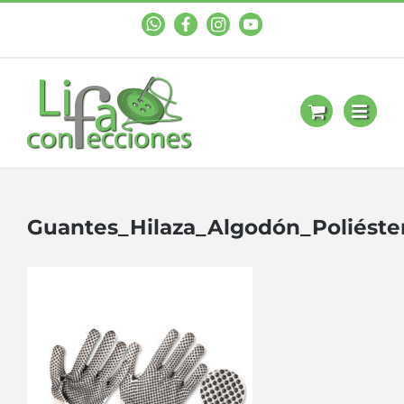
WhastApp
Facebook
Instagram
YouTube
Guantes_Hilaza_Algodón_Poliést