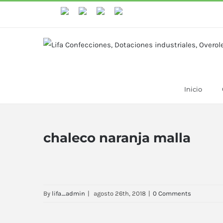
WhastApp
Facebook
Instagram
YouTube
Inicio
chaleco naranja malla
By
lifa_admin
|
agosto 26th, 2018
|
0 Comments