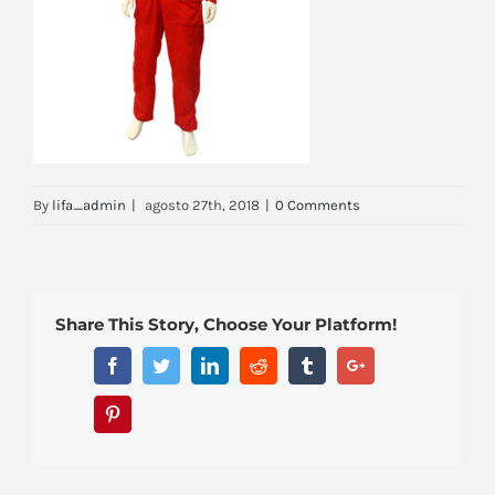
By
lifa_admin
|
agosto 27th, 2018
|
0 Comments
Share This Story, Choose Your Platform!
Facebook
Twitter
Linkedin
Reddit
Tumblr
Google+
Pinterest