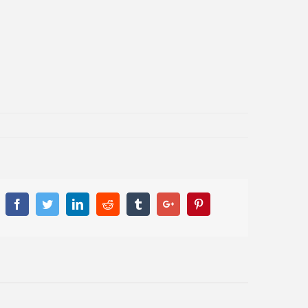
Facebook
Twitter
Linkedin
Reddit
Tumblr
Google+
Pinterest