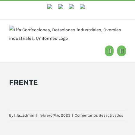
WhastApp
Facebook
Instagram
YouTube
FRENTE
en
By
lifa_admin
|
febrero 7th, 2023
|
Comentarios desactivados
FRENT