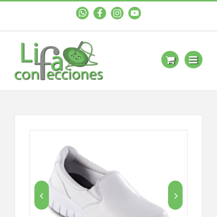
WhastApp
Facebook
Instagram
YouTube

