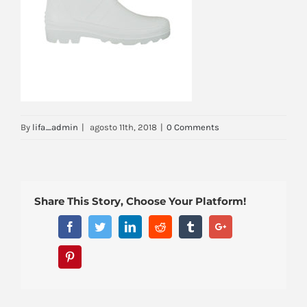
By
lifa_admin
|
agosto 11th, 2018
|
0 Comments
Share This Story, Choose Your Platform!
Facebook
Twitter
Linkedin
Reddit
Tumblr
Google+
Pinterest