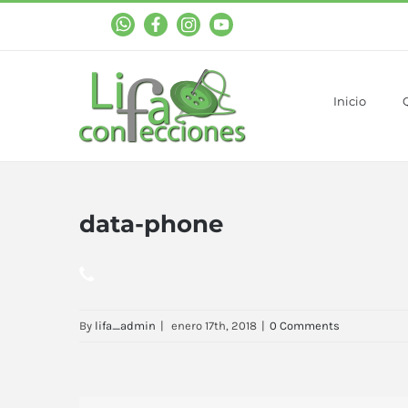
WhastApp
Facebook
Instagram
YouTube
Inicio
data-phone
By
lifa_admin
|
enero 17th, 2018
|
0 Comments