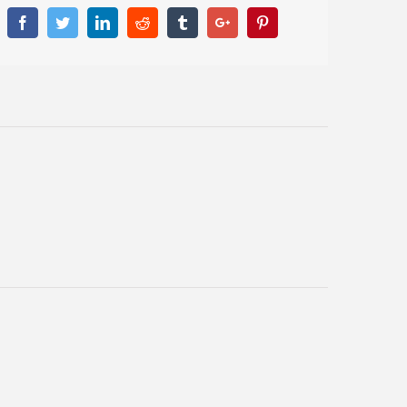
Facebook
Twitter
Linkedin
Reddit
Tumblr
Google+
Pinterest