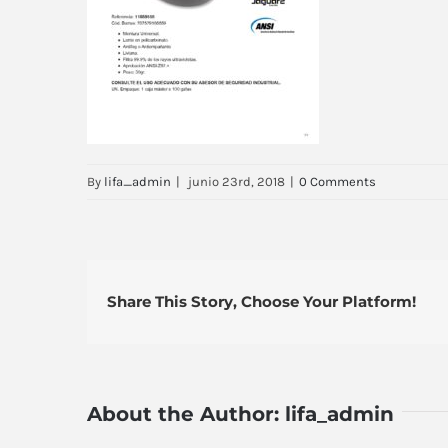
By
lifa_admin
|
junio 23rd, 2018
|
0 Comments
Share This Story, Choose Your Platform!
About the Author:
lifa_admin