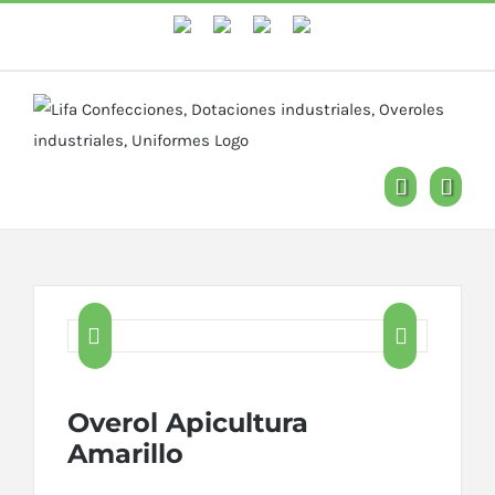
WhastApp
Facebook
Instagram
YouTube


Overol Apicultura
Amarillo