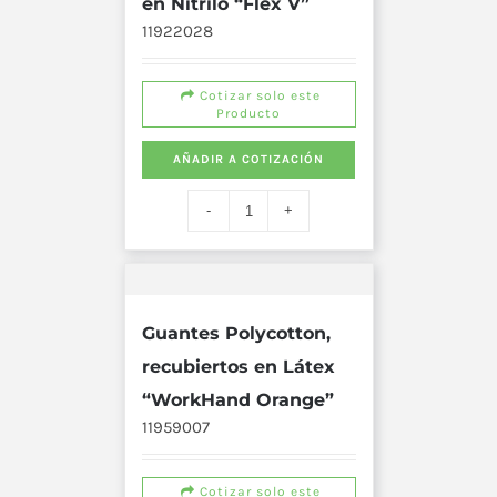
en Nitrilo “Flex V”
11922028
Cotizar solo este
Producto
AÑADIR A COTIZACIÓN
Guantes Polycotton,
recubiertos en Látex
“WorkHand Orange”
11959007
Cotizar solo este