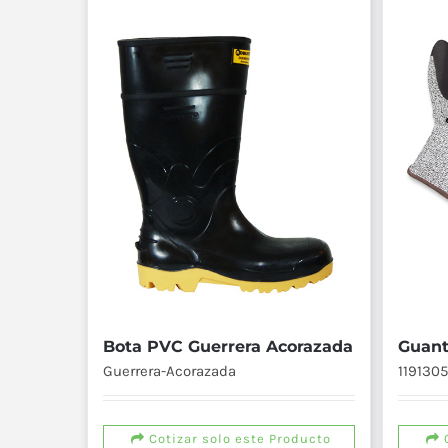
Bota PVC Guerrera Acorazada
Guant
Guerrera-Acorazada
119130
Cotizar solo este Producto
C