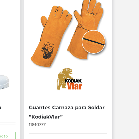
a
Guantes Carnaza para Soldar
“KodiakVlar”
11910777
ucto