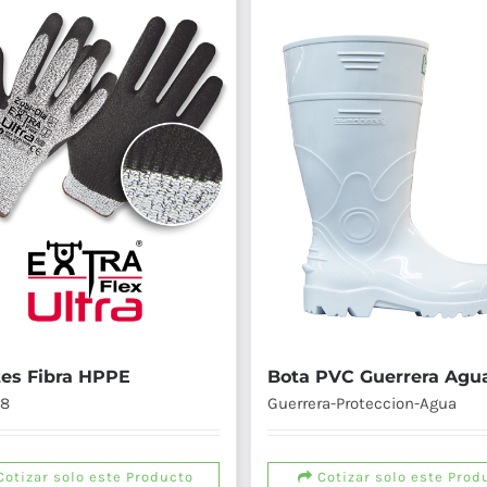
Bota PVC Guerrera Agu
es Fibra HPPE
Guerrera-Proteccion-Agua
58
Cotizar solo este Prod
otizar solo este Producto